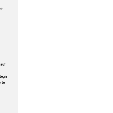
ch:
 auf
tegie
rte