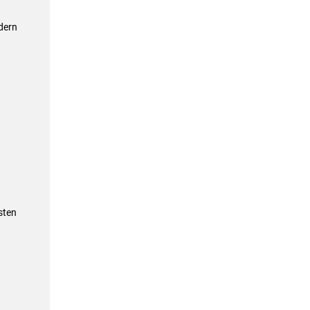
dern
sten