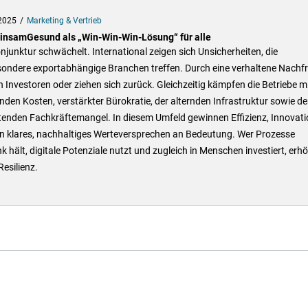
2025
Marketing & Vertrieb
nsamGesund als „Win-Win-Win-Lösung“ für alle
njunktur schwächelt. International zeigen sich Unsicherheiten, die
sondere exportabhängige Branchen treffen. Durch eine verhaltene Nachf
 Investoren oder ziehen sich zurück. Gleichzeitig kämpfen die Betriebe m
nden Kosten, verstärkter Bürokratie, der alternden Infrastruktur sowie d
tenden Fachkräftemangel. In diesem Umfeld gewinnen Effizienz, Innovati
in klares, nachhaltiges Werteversprechen an Bedeutung. Wer Prozesse
k hält, digitale Potenziale nutzt und zugleich in Menschen investiert, erh
Resilienz.