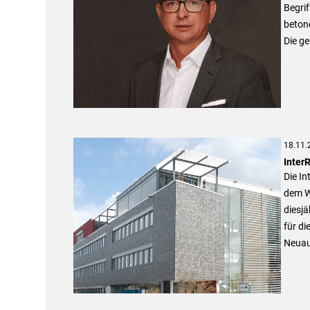
Begri
beton
Die ge
18.11.
Inter
Die In
dem W
diesj
für di
Neuau