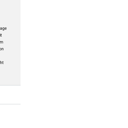
rage
it
em
on
öht