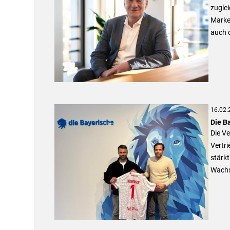
zuglei
Marke
auch d
16.02.
Die B
Die Ve
Vertr
stärkt
Wachs