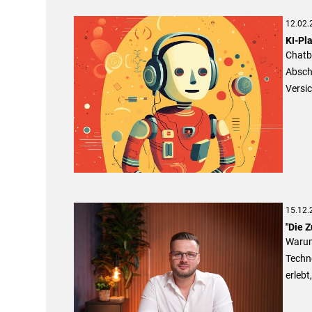
12.02.
KI-Pl
Chatb
Absch
Versi
15.12.
"Die Z
Warum 
Techn
erlebt