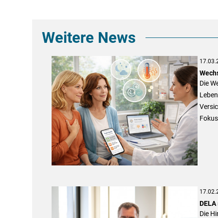
Weitere News
17.03.
Wechs
Die We
Lebens
Versic
Fokus 
17.02.
DELA 
Die Hi