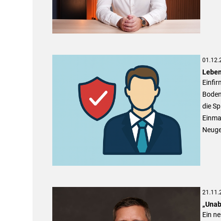
01.12.
Leben
Einfir
Boden
die Sp
Einma
Neuge
21.11.
„Unab
Ein ne