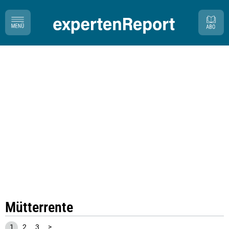
Mütterrente
1
2
3
>