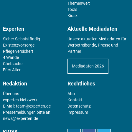
Themenwelt
Tools
Kiosk
Experten
Aktuelle Mediadaten
Sicher Selbstständig
Unsere aktuellen Mediadaten für
Existenz­vorsorge
Werbetreibende, Presse und
Pflege versichert
Partner
4 Wände
Chefsache
Mediadaten 2026
Fürs Alter
Redaktion
Rechtliches
Über uns
Abo
experten-Netzwerk
Kontakt
E-Mail:
team@experten.de
Datenschutz
Pressemeldungen bitte an:
Impressum
news@experten.de
KIOSK