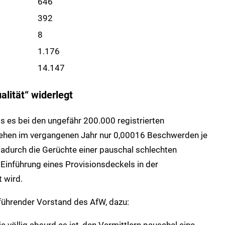
646
392
8
1.176
14.147
lität“ widerlegt
ss es bei den ungefähr 200.000 registrierten
esehen im vergangenen Jahr nur 0,00016 Beschwerden je
dadurch die Gerüchte einer pauschal schlechten
 Einführung eines Provisionsdeckels in der
 wird.
führender Vorstand des AfW, dazu:
wie völlig absurd es ist, den Vermittlern pauschal eine