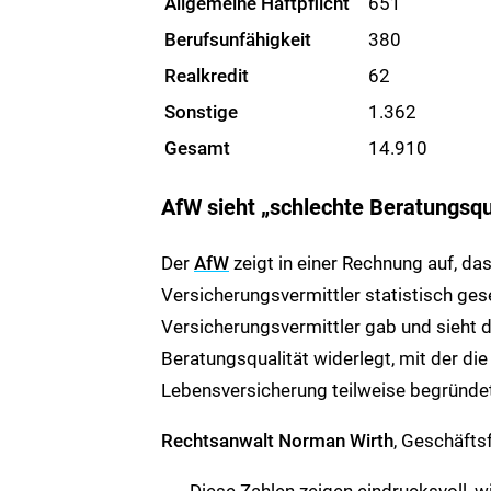
Allgemeine Haftpflicht
651
Berufsunfähigkeit
380
Realkredit
62
Sonstige
1.362
Gesamt
14.910
AfW sieht „schlechte Beratungsqua
Der
AfW
zeigt in einer Rechnung auf, da
Versicherungsvermittler statistisch g
Versicherungsvermittler gab und sieht 
Beratungsqualität widerlegt, mit der die
Lebensversicherung teilweise begründet
Rechtsanwalt Norman Wirth
, Geschäfts
„ ... Diese Zahlen zeigen eindrucksvoll, 