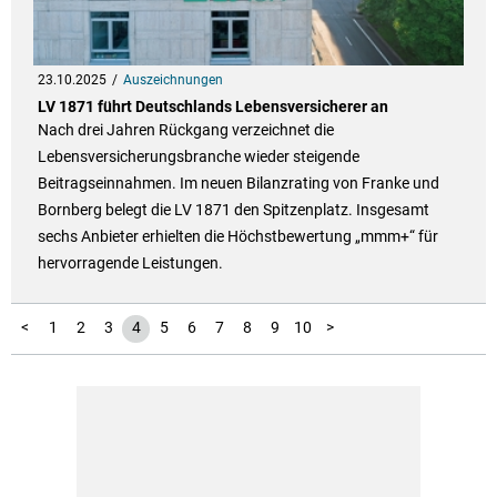
23.10.2025
Auszeichnungen
LV 1871 führt Deutschlands Lebensversicherer an
Nach drei Jahren Rückgang verzeichnet die
Lebensversicherungsbranche wieder steigende
Beitragseinnahmen. Im neuen Bilanzrating von Franke und
Bornberg belegt die LV 1871 den Spitzenplatz. Insgesamt
sechs Anbieter erhielten die Höchstbewertung „mmm+“ für
hervorragende Leistungen.
11
12
13
14
15
16
17
18
19
20
21
22
23
24
25
<
1
2
3
4
5
6
7
8
9
10
>