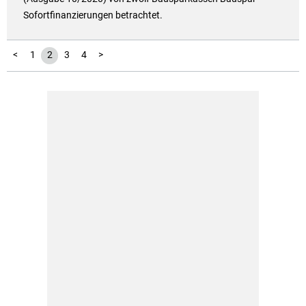
Sofortfinanzierungen betrachtet.
<
1
2
3
4
>