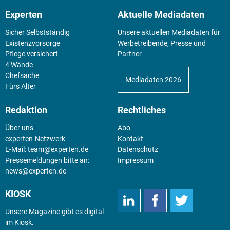
Experten
Aktuelle Mediadaten
Sicher Selbstständig
Unsere aktuellen Mediadaten für
Existenz­vorsorge
Werbetreibende, Presse und
Pflege versichert
Partner
4 Wände
Chefsache
Mediadaten 2026
Fürs Alter
Redaktion
Rechtliches
Über uns
Abo
experten-Netzwerk
Kontakt
E-Mail:
team@experten.de
Datenschutz
Pressemeldungen bitte an:
Impressum
news@experten.de
KIOSK
Unsere Magazine gibt es digital
im
Kiosk
.