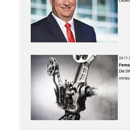
Leben
24.11.
Fernse
Die S
voraus