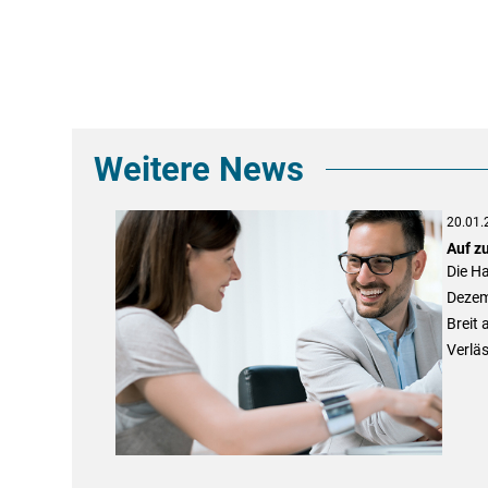
Weitere News
20.01.
Auf z
Die Ha
Dezemb
Breit 
Verläs