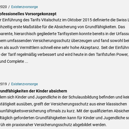
2020
Existenzvorsorge
rofessionelles Vorsorgekonzept
r Einführung des Tarifs Vitalschutz im Oktober 2015 definierte die Swiss L
hzeitig erste Maßstäbe für die Absicherung von Grundfähigkeiten. Das
arente, hierarchisch gegliederte Tarifsystem konnte bereits in der Urfas
inem umfassenden Versicherungsschutz überzeugen und fand sowohl bei
 als auch Vermittlern schnell eine sehr hohe Akzeptanz. Seit der Einfüh
der Tarif regelmäßig verbessert und wird heute in den Tarifstufen Power,
 und Complete ...
2019
Existenzvorsorge
rundfähigkeiten der Kinder absichern
em sich Kinder und Jugendliche in der Schulausbildung befinden und kei
tätigkeit ausüben, greift der Versicherungsschutz aus einer klassischen
unfähigkeitsversicherung oftmals zu kurz. Mit der qualifizierten Absiche
ltäglich geforderten Grundfähigkeiten kann für Kinder und Jugendliche 
rüh ein praxisnaher Versicherungsschutz abgebildet werden.