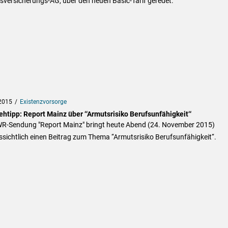
sversicherungs-AG, über den neuen Basic-Tarif geredet.
2015
Existenzvorsorge
htipp: Report Mainz über ‘‘Armutsrisiko Berufsunfähigkeit‘‘
WR-Sendung "Report Mainz" bringt heute Abend (24. November 2015)
sichtlich einen Beitrag zum Thema ‘‘Armutsrisiko Berufsunfähigkeit‘‘.