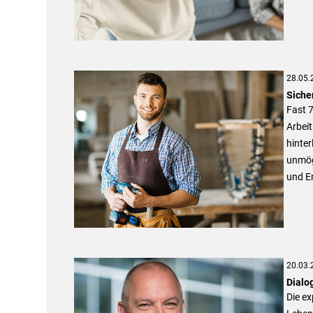
28.05.
Siche
Fast 
Arbeit
hinter
unmög
und E
20.03.
Dialo
Die ex