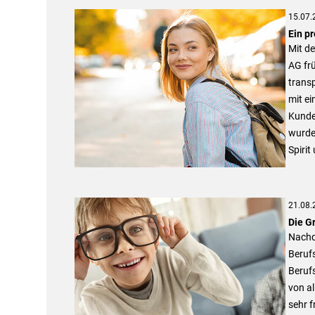
15.07.
Ein p
Mit de
AG frü
transp
mit e
Kunden
wurde 
Spirit
21.08.
Die G
Nachd
Berufs
Berufs
von al
sehr f