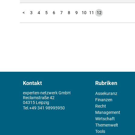
1
2
<
3
4
5
6
7
8
9
10
11
12
Kontakt
Rubriken
experten-netzwerk GmbH
Assekuranz
Reclamstraße 42
Finanzen
04315 Leipzig
Recht
+49 341 98995950
Management
Wirtschaft
Themenwelt
Tools