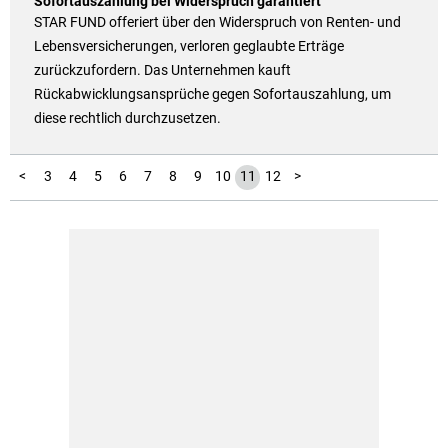
Sofortauszahlung bei Widerspruch garantiert
STAR FUND offeriert über den Widerspruch von Renten- und
Lebensversicherungen, verloren geglaubte Erträge
zurückzufordern. Das Unternehmen kauft
Rückabwicklungsansprüche gegen Sofortauszahlung, um
diese rechtlich durchzusetzen.
1
2
<
3
4
5
6
7
8
9
10
11
12
>