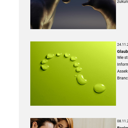
zukunf
24.11.
Glaub
Wie s
Infor
Assek
Branc
08.11.
Basis