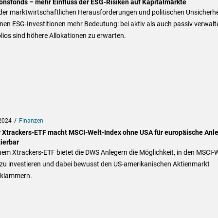
onsfonds – mehr Einfluss der ESG-Risiken auf Kapitalmärkte
der marktwirtschaftlichen Herausforderungen und politischen Unsicherhe
en ESG-Investitionen mehr Bedeutung: bei aktiv als auch passiv verwalt
lios sind höhere Allokationen zu erwarten.
2024
Finanzen
 Xtrackers-ETF macht MSCI-Welt-Index ohne USA für europäische Anl
ierbar
nem Xtrackers-ETF bietet die DWS Anlegern die Möglichkeit, in den MSCI-W
 zu investieren und dabei bewusst den US-amerikanischen Aktienmarkt
klammern.