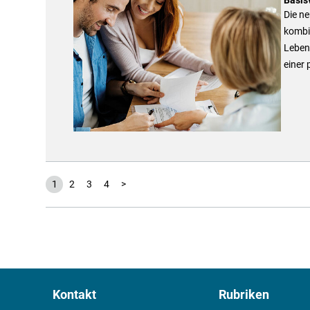
Die ne
kombin
Leben
einer 
1
2
3
4
>
Kontakt
Rubriken