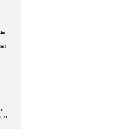
die
ters
en-
ngen