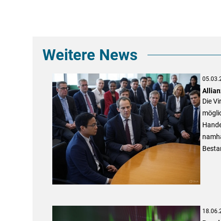
Weitere News
05.03.
Allia
Die Vi
mögli
Handel
namha
Besta
18.06.