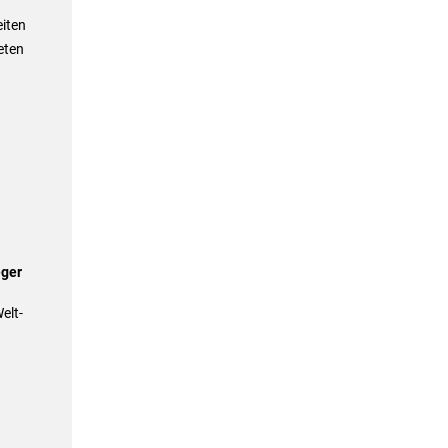
iten
eten
eger
elt-