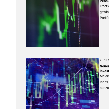
Pensi
Trotz 
gewinn
Portfo
25.03.
Neuer
invest
Mit ei
Index
auszu