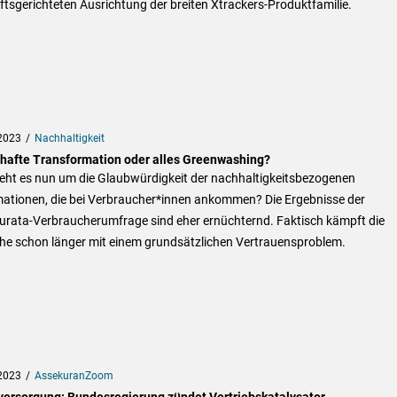
tsgerichteten Ausrichtung der breiten Xtrackers-Produktfamilie.
2023
Nachhaltigkeit
hafte Transformation oder alles Greenwashing?
teht es nun um die Glaubwürdigkeit der nachhaltigkeitsbezogenen
mationen, die bei Verbraucher*innen ankommen? Die Ergebnisse der
urata-Verbraucherumfrage sind eher ernüchternd. Faktisch kämpft die
he schon länger mit einem grundsätzlichen Vertrauensproblem.
2023
AssekuranZoom
versorgung: Bundesregierung zündet Vertriebskatalysator