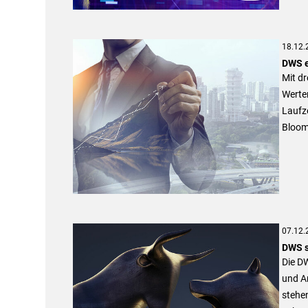
18.12.
DWS e
Mit dr
Werte
Laufze
Bloom
07.12.
DWS s
Die DW
und A
stehe