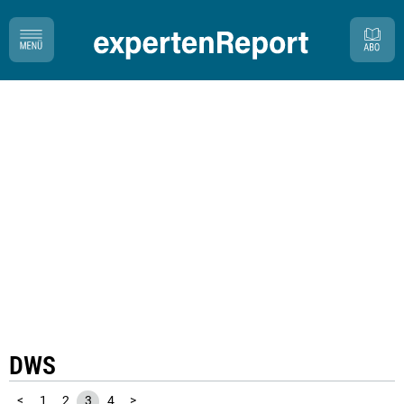
DWS
<
1
2
3
4
>