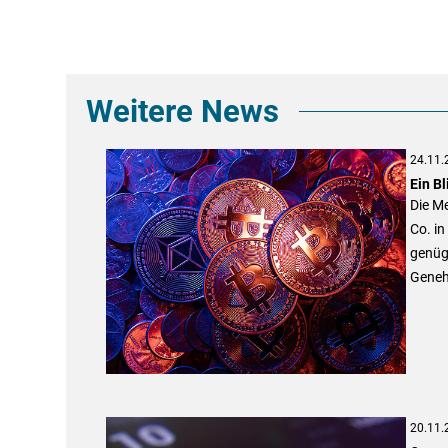
Weitere News
24.11.
Ein Bl
Die Me
Co. in
genüg
Geneh
20.11.