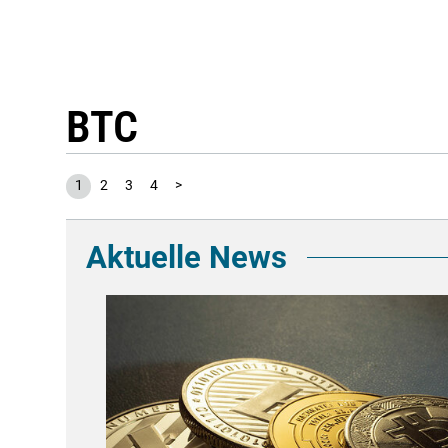
BTC
1
2
3
4
>
Aktuelle News