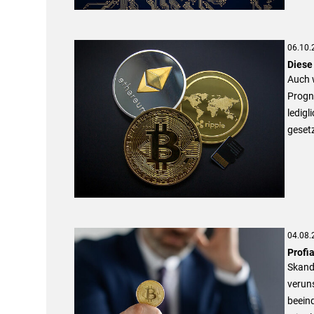
06.10.
Diese
Auch w
Progno
ledigl
gesetz
04.08.
Profi
Skanda
veruns
beeind