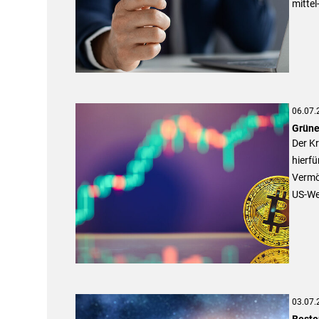
mittel
06.07.
Grünes
Der Kr
hierfü
Vermö
US-We
03.07.
Beste