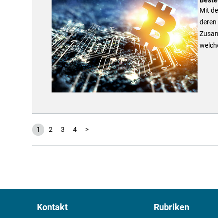
Mit d
deren
Zusam
welche
1
2
3
4
>
Kontakt
Rubriken