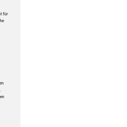
t für
che
en
.
gen