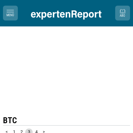
BTC
<
1
2
3
4
>