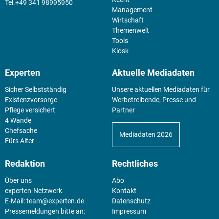
+49 341 98995950
Management
Wirtschaft
Themenwelt
Tools
Kiosk
Experten
Aktuelle Mediadaten
Sicher Selbstständig
Unsere aktuellen Mediadaten für
Existenz­vorsorge
Werbetreibende, Presse und
Pflege versichert
Partner
4 Wände
Chefsache
Mediadaten 2026
Fürs Alter
Redaktion
Rechtliches
Über uns
Abo
experten-Netzwerk
Kontakt
E-Mail:
team@experten.de
Datenschutz
Pressemeldungen bitte an:
Impressum