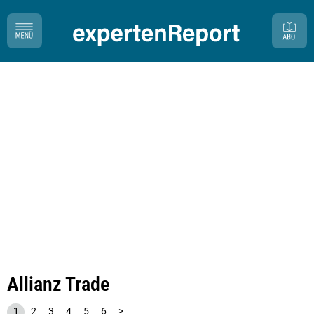
Allianz Trade
1
2
3
4
5
6
>