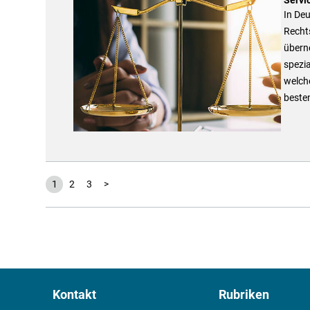
In Deu
Recht
übern
spezia
welch
beste
1
2
3
>
Kontakt
Rubriken