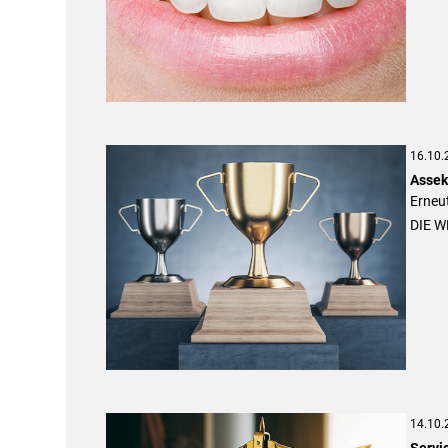
16.10.
Assek
Erneu
DIE W
14.10.
Servi