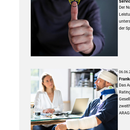
Servi
Der Nu
Leistu
unter
der S
06.06.
Frank
Das An
Ratin
Gesell
zweith
ARAG 