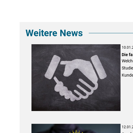
Weitere News
10.01.
Die f
Welche
Studie
Kunde
12.01.