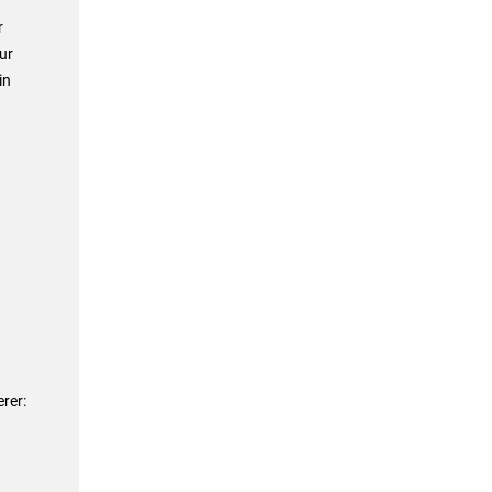
r
ur
in
rer: