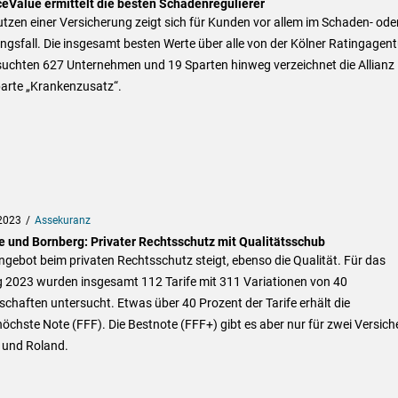
ceValue ermittelt die besten Schadenregulierer
tzen einer Versicherung zeigt sich für Kunden vor allem im Schaden- ode
ngsfall. Die insgesamt besten Werte über alle von der Kölner Ratingagent
suchten 627 Unternehmen und 19 Sparten hinweg verzeichnet die Allianz 
parte „Krankenzusatz“.
2023
Assekuranz
e und Bornberg: Privater Rechtsschutz mit Qualitätsschub
gebot beim privaten Rechtsschutz steigt, ebenso die Qualität. Für das
g 2023 wurden insgesamt 112 Tarife mit 311 Variationen von 40
schaften untersucht. Etwas über 40 Prozent der Tarife erhält die
öchste Note (FFF). Die Bestnote (FFF+) gibt es aber nur für zwei Versiche
und Roland.