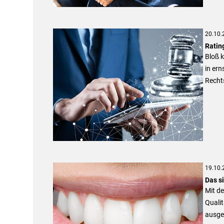
20.10.
Ratin
Bloß k
in ern
Recht
19.10.
Das s
Mit de
Quali
ausge