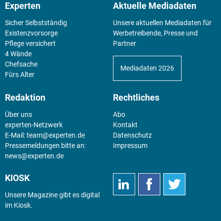
Experten
Aktuelle Mediadaten
Sicher Selbstständig
Unsere aktuellen Mediadaten für
Existenz­vorsorge
Werbetreibende, Presse und
Pflege versichert
Partner
4 Wände
Chefsache
Mediadaten 2026
Fürs Alter
Redaktion
Rechtliches
Über uns
Abo
experten-Netzwerk
Kontakt
E-Mail:
team@experten.de
Datenschutz
Pressemeldungen bitte an:
Impressum
news@experten.de
KIOSK
Unsere Magazine gibt es digital
im
Kiosk
.