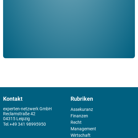
Klau
Schm
der 
Kontakt
Rubriken
experten-netzwerk GmbH
Assekuranz
Reclamstraße 42
Finanzen
04315 Leipzig
Recht
+49 341 98995950
Management