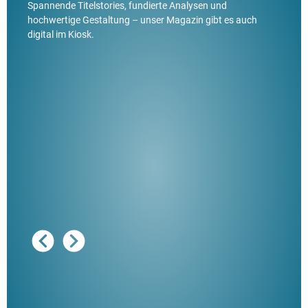
überzeugen Sie sich selbst vom ExpertenReport.
Spannende Titelstories, fundierte Analysen und
hochwertige Gestaltung – unser Magazin gibt es auch
digital im Kiosk.
Ausg
"De
Her
ble