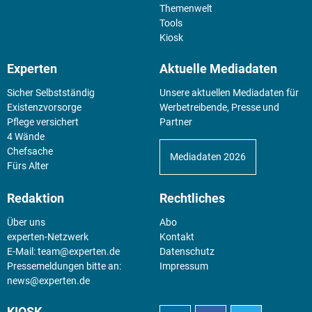
Wirtschaft
Themenwelt
Tools
Kiosk
Experten
Aktuelle Mediadaten
Sicher Selbstständig
Unsere aktuellen Mediadaten für
Existenz­vorsorge
Werbetreibende, Presse und
Pflege versichert
Partner
4 Wände
Chefsache
Mediadaten 2026
Fürs Alter
Redaktion
Rechtliches
Über uns
Abo
experten-Netzwerk
Kontakt
E-Mail:
team@experten.de
Datenschutz
Pressemeldungen bitte an:
Impressum
news@experten.de