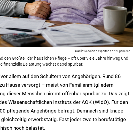
Redaktion experten.de / KI-generiert
den Großteil der häuslichen Pflege – oft über viele Jahre hinweg und
nd finanzielle Belastung wächst dabei spürbar.
n vor allem auf den Schultern von Angehörigen. Rund 86
zu Hause versorgt – meist von Familienmitgliedern,
tung dieser Menschen nimmt offenbar spürbar zu.
Das zeigt
des Wissenschaftlichen Instituts der AOK (WIdO). Für den
500 pflegende Angehörige befragt. Demnach sind knapp
leichzeitig erwerbstätig. Fast jeder zweite berufstätige
chisch hoch belastet.