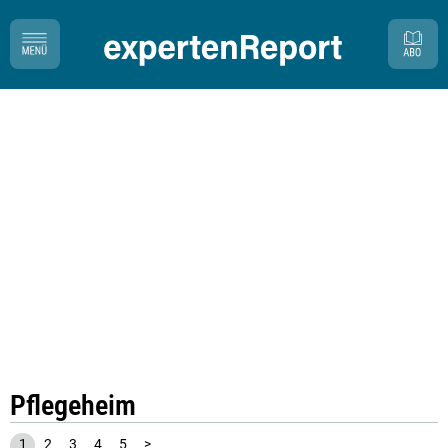
Pflegeheim
1
2
3
4
5
>