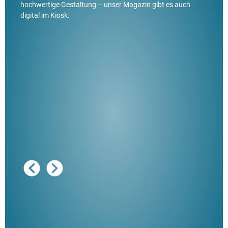
hochwertige Gestaltung – unser Magazin gibt es auch
digital im Kiosk.
Ausg
"De
Her
ble
Klau