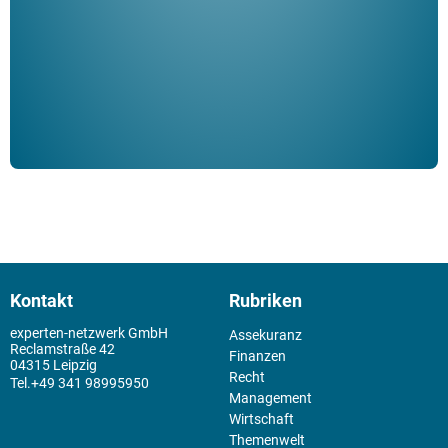
Schm
der 
Kontakt
Rubriken
experten-netzwerk GmbH
Assekuranz
Reclamstraße 42
Finanzen
04315 Leipzig
Recht
+49 341 98995950
Management
Wirtschaft
Themenwelt