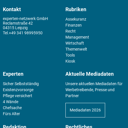
Kontakt
Rubriken
experten-netzwerk GmbH
Assekuranz
Reclamstraße 42
Finanzen
04315 Leipzig
Recht
+49 341 98995950
Management
Wirtschaft
Themenwelt
Tools
Kiosk
Experten
Aktuelle Mediadaten
Sicher Selbstständig
Unsere aktuellen Mediadaten für
Existenz­vorsorge
Werbetreibende, Presse und
Pflege versichert
Partner
4 Wände
Chefsache
Mediadaten 2026
Fürs Alter
Redaktion
Rechtliches