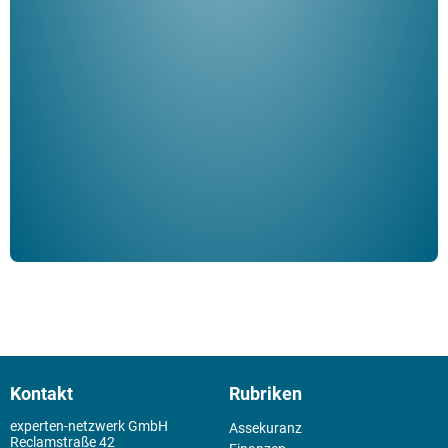
"De
Her
ble
Klau
Schm
der 
Kontakt
Rubriken
experten-netzwerk GmbH
Assekuranz
Reclamstraße 42