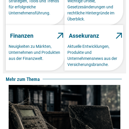
Strategien, Tools und Trends
Wichtige Urteile,
für erfolgreiche
Gesetzesänderungen und
Unternehmensführung.
rechtliche Hintergründe im
Überblick.
Finanzen
Assekuranz
Neuigkeiten zu Märkten,
Aktuelle Entwicklungen,
Unternehmen und Produkten
Produkte und
aus der Finanzwelt.
Unternehmensnews aus der
Versicherungsbranche.
Mehr zum Thema