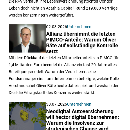
Die R+V verkauft ihre Lebensversicherungstochter Condor
Leben doch nicht an Acathia Capital. Rund 219.000 Verträge
werden konzernintern weitergeführt.
02.08.2026
Unternehmen
Allianz übernimmt die letzten
PIMCO-Anteile: Warum Oliver
Bäte auf vollständige Kontrolle
setzt
Mit dem Rückkauf der letzten Mitarbeiteranteile an PIMCO für
1,4 Milliarden Euro beendet die Allianz ein fast 20 Jahre altes
Beteiligungsmodell. Warum der Versicherer seine
Fondsmanager einst am Unternehmen beteiligte, welche Rolle
Vorstandschef Oliver Bäte heute dabei spielt und weshalb der
Deal die Ertragskraft des Konzerns weiter stärkt.
30.07.2026
Unternehmen
Neodigital Autoversicherung
will hector digital übernehmen:
Warum die Insolvenz zur
strategischen Chance wird