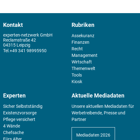
Kontakt
Rubriken
experten-netzwerk GmbH
Assekuranz
Reclamstraße 42
Finanzen
04315 Leipzig
Recht
+49 341 98995950
Management
Wirtschaft
Themenwelt
Tools
Kiosk
Experten
Aktuelle Mediadaten
Sicher Selbstständig
Unsere aktuellen Mediadaten für
Existenz­vorsorge
Werbetreibende, Presse und
Pflege versichert
Partner
4 Wände
Chefsache
Mediadaten 2026
Fürs Alter