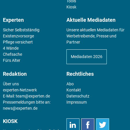
Tools
Kiosk
Experten
Aktuelle Mediadaten
Sicher Selbstständig
Unsere aktuellen Mediadaten für
Existenz­vorsorge
Werbetreibende, Presse und
Pflege versichert
Partner
4 Wände
Chefsache
Mediadaten 2026
Fürs Alter
Redaktion
Rechtliches
Über uns
Abo
experten-Netzwerk
Kontakt
E-Mail:
team@experten.de
Datenschutz
Pressemeldungen bitte an:
Impressum
news@experten.de
KIOSK