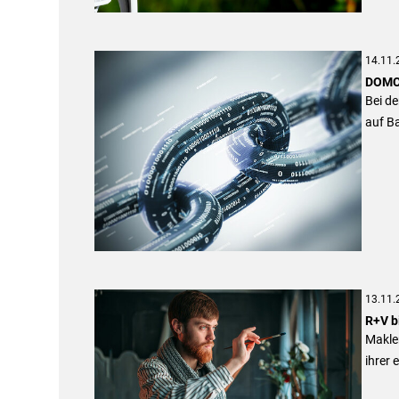
14.11.
DOMCU
Bei d
auf Ba
13.11.
R+V b
Makler
ihrer