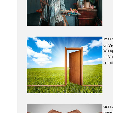
12.11.
uniVe
Wer sp
uniVer
erneu
08.11.
DOMCU