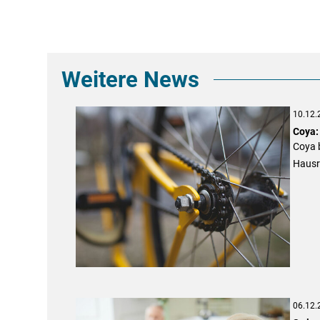
Weitere News
10.12.
Coya:
Coya b
Hausr
06.12.