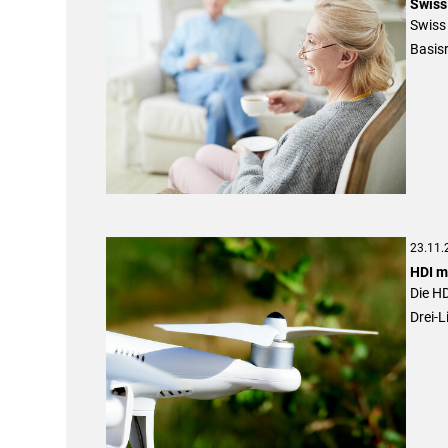
Swiss 
Swiss 
Basisr
23.11.
HDI m
Die HD
Drei-L