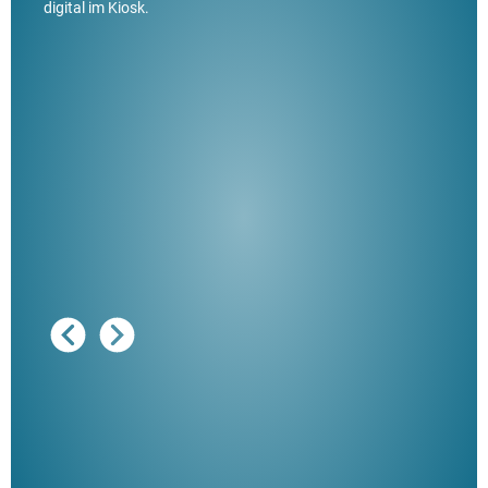
digital im Kiosk.
Ausg
"De
Her
ble
Klau
Schm