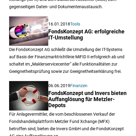
gegenseitigen Daten- und Dokumentenaustausch.
16.01.2018
Tools
FondsKonzept AG: erfolgreiche
IT-Umstellung
Die FondsKonzept AG schließt die Umstellung der IT-Systems
auf Basis der Finanzmarktrichtlinie MiFID II erfolgreich ab und
schaltet im „Maklerservicecenter“ alle Funktionalitäten zur
Geeignetheitsprüfung sowie zur Geeignetheitserklärung frei.
06.06.2019
Finanzen
FondsKonzept und Invers bieten
Auffanglösung für Metzler-
Depots
Für Anlagevermittler, die vom beschlossenen Verkauf der
Fondshandelsplattform Metzler Fund Xchange (MFX)
betroffen sind, bieten die Invers GmbH und die FondsKonzept