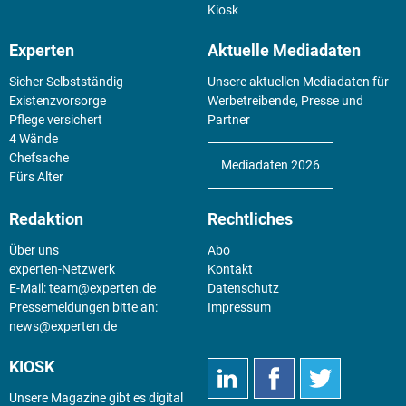
Kiosk
Experten
Aktuelle Mediadaten
Sicher Selbstständig
Unsere aktuellen Mediadaten für
Existenz­vorsorge
Werbetreibende, Presse und
Pflege versichert
Partner
4 Wände
Chefsache
Mediadaten 2026
Fürs Alter
Redaktion
Rechtliches
Über uns
Abo
experten-Netzwerk
Kontakt
E-Mail:
team@experten.de
Datenschutz
Pressemeldungen bitte an:
Impressum
news@experten.de
KIOSK
Unsere Magazine gibt es digital