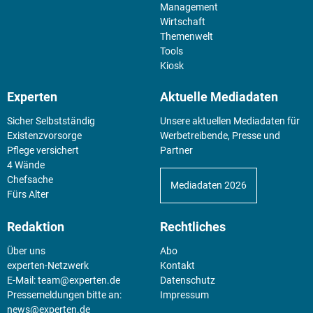
Management
Wirtschaft
Themenwelt
Tools
Kiosk
Experten
Aktuelle Mediadaten
Sicher Selbstständig
Unsere aktuellen Mediadaten für
Existenz­vorsorge
Werbetreibende, Presse und
Pflege versichert
Partner
4 Wände
Chefsache
Mediadaten 2026
Fürs Alter
Redaktion
Rechtliches
Über uns
Abo
experten-Netzwerk
Kontakt
E-Mail:
team@experten.de
Datenschutz
Pressemeldungen bitte an:
Impressum
news@experten.de