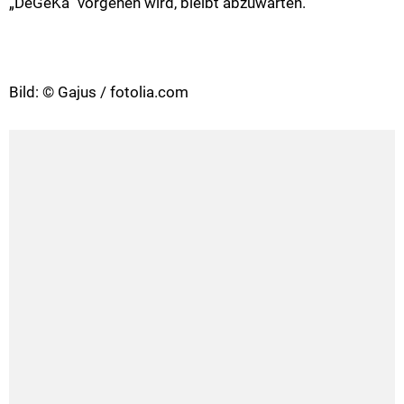
„DeGeKa“ vorgehen wird, bleibt abzuwarten.
Bild: © Gajus / fotolia.com