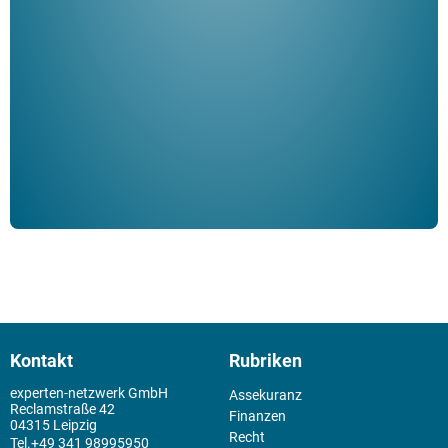
Her
ble
Klau
Schm
der 
Kontakt
Rubriken
experten-netzwerk GmbH
Assekuranz
Reclamstraße 42
Finanzen
04315 Leipzig
Recht
+49 341 98995950