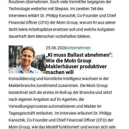
Routinen übernehmen. Doch viele Vermittler begegnen der
Technologie weiterhin mit Skepsis. Im zweiten Teil des
Interviews erklärt Dr. Philipp Kanschik, Co-Founder und Chief
Financial Officer (CFO) der MoIn Group, warum KI aus seiner
Sicht keine Arbeitsplätze ersetzen soll und welche Aufgaben
dauerhaft dem Menschen vorbehalten bleiben.
25.06.2026
Unternehmen
„KI muss Ballast abnehmen“:
Wie die MoIn Group
Maklerhäuser produktiver
machen will
Konsolidierung und künstliche Intelligenz wachsen in der
Maklerbranche zunehmend zusammen. Die MoIn Group
bezeichnet sich als erstes AI-Roll-up der Branche und setzt
nach eigenen Angaben auf KI-Agenten, die
Verwaltungsprozesse automatisieren und Makler im
Tagesgeschäft entlasten. Im Interview erläutert Dr. Philipp
Kanschik, Co-Founder und Chief Financial Officer (CFO) der
MoIn Group, wie das Modell funktioniert und woran sich sein