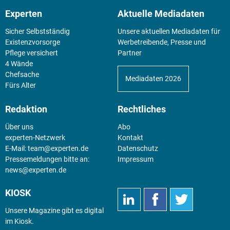
Experten
Aktuelle Mediadaten
Sicher Selbstständig
Unsere aktuellen Mediadaten für
Existenz­vorsorge
Werbetreibende, Presse und
Pflege versichert
Partner
4 Wände
Chefsache
Mediadaten 2026
Fürs Alter
Redaktion
Rechtliches
Über uns
Abo
experten-Netzwerk
Kontakt
E-Mail:
team@experten.de
Datenschutz
Pressemeldungen bitte an:
Impressum
news@experten.de
KIOSK
Unsere Magazine gibt es digital
im
Kiosk
.