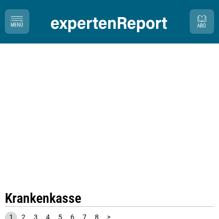
Krankenkasse
1
2
3
4
5
6
7
8
>