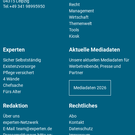
04315 Leipzig
Recht
+49 341 98995950
Management
Wirtschaft
Themenwelt
Tools
Kiosk
Experten
Aktuelle Mediadaten
Sicher Selbstständig
Unsere aktuellen Mediadaten für
Existenz­vorsorge
Werbetreibende, Presse und
Pflege versichert
Partner
4 Wände
Chefsache
Mediadaten 2026
Fürs Alter
Redaktion
Rechtliches
Über uns
Abo
experten-Netzwerk
Kontakt
E-Mail:
team@experten.de
Datenschutz
Pressemeldungen bitte an:
Impressum