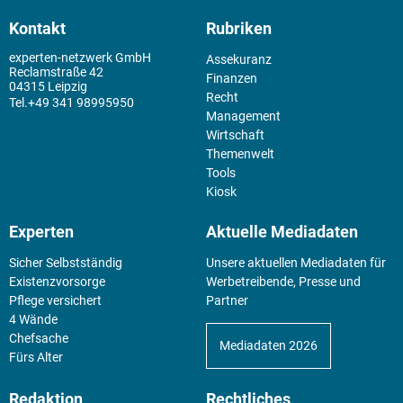
Kontakt
Rubriken
experten-netzwerk GmbH
Assekuranz
Reclamstraße 42
Finanzen
04315 Leipzig
Recht
+49 341 98995950
Management
Wirtschaft
Themenwelt
Tools
Kiosk
Experten
Aktuelle Mediadaten
Sicher Selbstständig
Unsere aktuellen Mediadaten für
Existenz­vorsorge
Werbetreibende, Presse und
Pflege versichert
Partner
4 Wände
Chefsache
Mediadaten 2026
Fürs Alter
Redaktion
Rechtliches