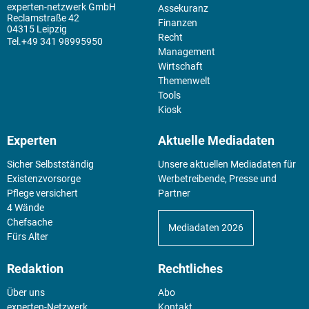
experten-netzwerk GmbH
Assekuranz
Reclamstraße 42
Finanzen
04315 Leipzig
Recht
+49 341 98995950
Management
Wirtschaft
Themenwelt
Tools
Kiosk
Experten
Aktuelle Mediadaten
Sicher Selbstständig
Unsere aktuellen Mediadaten für
Existenz­vorsorge
Werbetreibende, Presse und
Pflege versichert
Partner
4 Wände
Chefsache
Mediadaten 2026
Fürs Alter
Redaktion
Rechtliches
Über uns
Abo
experten-Netzwerk
Kontakt