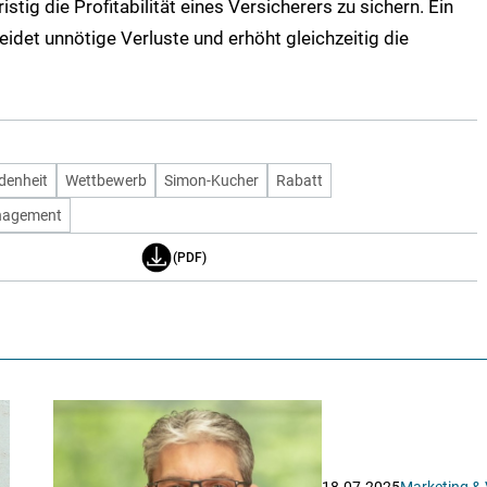
istig die Profitabilität eines Versicherers zu sichern. Ein
et unnötige Verluste und erhöht gleichzeitig die
denheit
Wettbewerb
Simon-Kucher
Rabatt
nagement
(PDF)
18.07.2025
Marketing & 