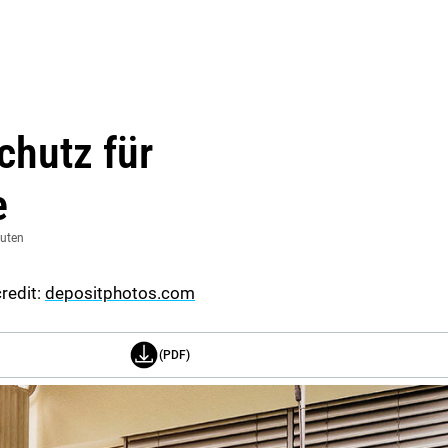
chutz für
e
nuten
redit:
depositphotos.com
(PDF)