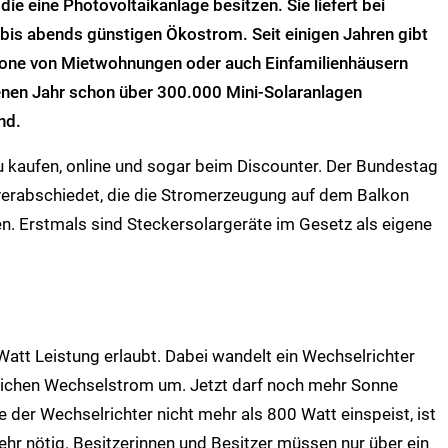
die eine Photovoltaikanlage besitzen. Sie liefert bei
is abends günstigen Ökostrom. Seit einigen Jahren gibt
alkone von Mietwohnungen oder auch Einfamilienhäusern
enen Jahr schon über 300.000 Mini-Solaranlagen
nd.
zu kaufen, online und sogar beim Discounter. Der Bundestag
 verabschiedet, die die Stromerzeugung auf dem Balkon
n. Erstmals sind Steckersolargeräte im Gesetz als eigene
Watt Leistung erlaubt. Dabei wandelt ein Wechselrichter
blichen Wechselstrom um. Jetzt darf noch mehr Sonne
 der Wechselrichter nicht mehr als 800 Watt einspeist, ist
r nötig. Besitzerinnen und Besitzer müssen nur über ein