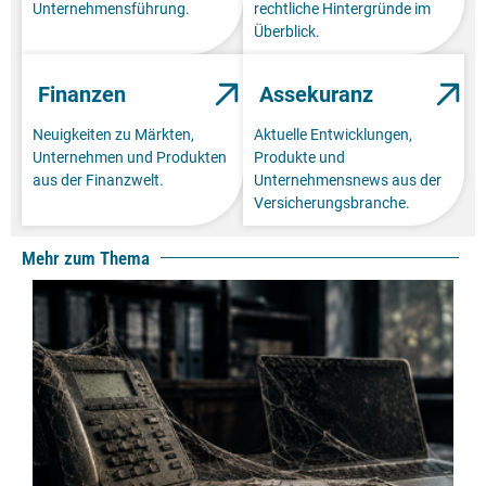
Unternehmensführung.
rechtliche Hintergründe im
Überblick.
Finanzen
Assekuranz
Neuigkeiten zu Märkten,
Aktuelle Entwicklungen,
Unternehmen und Produkten
Produkte und
aus der Finanzwelt.
Unternehmensnews aus der
Versicherungsbranche.
Mehr zum Thema