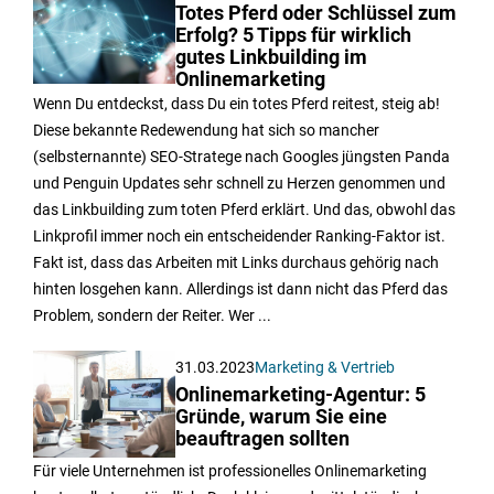
Totes Pferd oder Schlüssel zum
Erfolg? 5 Tipps für wirklich
gutes Linkbuilding im
Onlinemarketing
Wenn Du entdeckst, dass Du ein totes Pferd reitest, steig ab!
Diese bekannte Redewendung hat sich so mancher
(selbsternannte) SEO-Stratege nach Googles jüngsten Panda
und Penguin Updates sehr schnell zu Herzen genommen und
das Linkbuilding zum toten Pferd erklärt. Und das, obwohl das
Linkprofil immer noch ein entscheidender Ranking-Faktor ist.
Fakt ist, dass das Arbeiten mit Links durchaus gehörig nach
hinten losgehen kann. Allerdings ist dann nicht das Pferd das
Problem, sondern der Reiter. Wer ...
31.03.2023
Marketing & Vertrieb
Onlinemarketing-Agentur: 5
Gründe, warum Sie eine
beauftragen sollten
Für viele Unternehmen ist professionelles Onlinemarketing