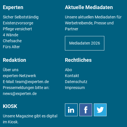
Experten
Aktuelle Mediadaten
Sicher Selbstständig
Unsere aktuellen Mediadaten für
Existenz­vorsorge
Werbetreibende, Presse und
Pflege versichert
Partner
4 Wände
Chefsache
Mediadaten 2026
Fürs Alter
Redaktion
Rechtliches
Über uns
Abo
experten-Netzwerk
Kontakt
E-Mail:
team@experten.de
Datenschutz
Pressemeldungen bitte an:
Impressum
news@experten.de
KIOSK
Unsere Magazine gibt es digital
im
Kiosk
.