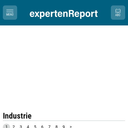
Industrie
1
2
3
4
5
6
7
8
9
>