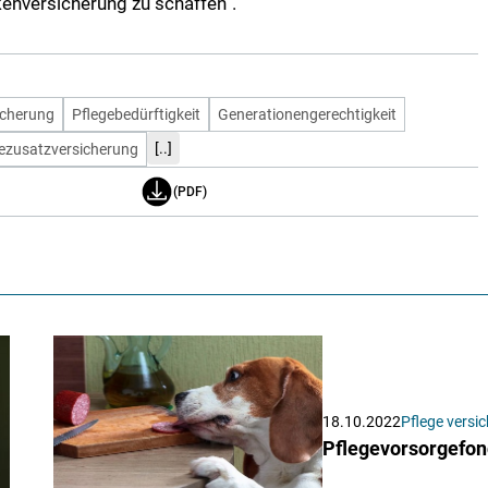
kenversicherung zu schaffen“.
icherung
Pflegebedürftigkeit
Generationengerechtigkeit
[..]
ezusatzversicherung
(PDF)
18.10.2022
Pflege versic
Pflegevorsorgefon