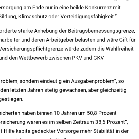
rsorgung am Ende nur in eine heikle Konkurrenz mit
ildung, Klimaschutz oder Verteidigungsfähigkeit.“
eforderte starke Anhebung der Beitragsbemessungsgrenze,
arbeiter und deren Arbeitgeber belasten und wäre Gift für
e Versicherungspflicht­grenze würde zudem die Wahlfreiheit
n und den Wettbewerb zwischen PKV und GKV
roblem, sondern eindeu­tig ein Ausgabenproblem“, so
den letzten Jahren stetig gewachsen, aber gleichzeitig
gestiegen.
sicherten haben binnen 10 Jahren um 50,8 Prozent
rsicherung waren es im selben Zeitraum 38,6 Prozent“,
it Hilfe kapitalgedeckter Vorsorge mehr Stabilität in der