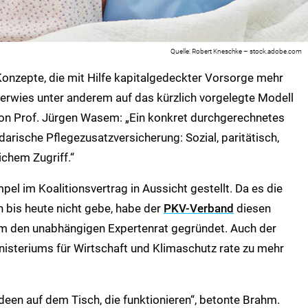
Robert Kneschke – stock.adobe.com
Konzepte, die mit Hilfe kapitalgedeckter Vorsorge mehr
 verwies unter anderem auf das kürzlich vorgelegte Modell
von Prof. Jürgen Wasem: „Ein konkret durchgerechnetes
darische Pflegezusatzversicherung: Sozial, paritätisch,
ichem Zugriff.“
el im Koalitionsvertrag in Aussicht gestellt. Da es die
bis heute nicht gebe, habe der
PKV-Verband
diesen
em den unabhängigen Expertenrat gegründet. Auch der
isteriums für Wirtschaft und Klimaschutz rate zu mehr
deen auf dem Tisch, die funktionieren“, betonte Brahm.