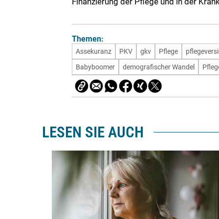
Finanzierung der Pflege und in der Kran
Themen:
Assekuranz
PKV
gkv
Pflege
pflegevers
Babyboomer
demografischer Wandel
Pfleg
LESEN SIE AUCH