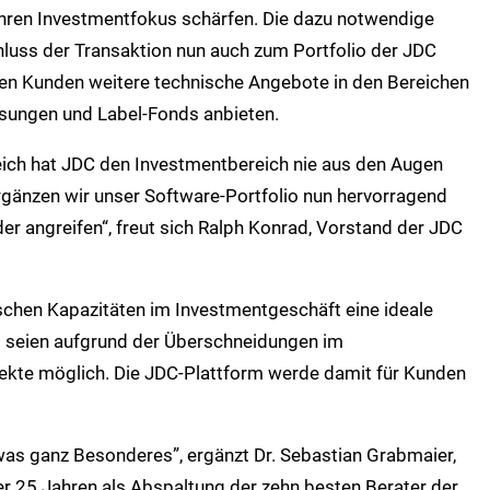
 ihren Investmentfokus schärfen. Die dazu notwendige
luss der Transaktion nun auch zum Portfolio der JDC
en Kunden weitere technische Angebote in den Bereichen
ungen und Label-Fonds anbieten.
eich hat JDC den Investmentbereich nie aus den Augen
rgänzen wir unser Software-Portfolio nun hervorragend
er angreifen“, freut sich Ralph Konrad, Vorstand der JDC
ischen Kapazitäten im Investmentgeschäft eine ideale
 seien aufgrund der Überschneidungen im
ekte möglich. Die JDC-Plattform werde damit für Kunden
twas ganz Besonderes”, ergänzt Dr. Sebastian Grabmaier,
er 25 Jahren als Abspaltung der zehn besten Berater der