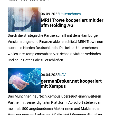
06.09.2022
Unternehmen
MRH Trowe kooperiert mit der
afm Holding AG
Durch die strategische Partnerschaft mit dem Hamburger
Versicherungs- und Finanzmakler erschließt MRH Trowe nun
auch den Norden Deutschlands. Die beiden Unternehmen
wollen ihre komplementären Vertriebsaktivitäten verbinden
und neue Potenziale zu erschließen.
06.04.2022
bAV
germanBroker.net kooperiert
mit Xempus
Das Münchner Insurtech Xempus überzeugt einen weiteren
Partner mit seiner digitalen Plattform. Ab sofort stehen den
mehr als 500 angebundenen Maklerinnen und Maklern der
Hagener germanBroker.net AG die bAV-Lösungen digital zur