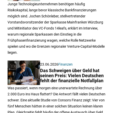
Junge Technologieunternehmen benötigen häufig
Risikokapital, lange bevor klassische Bankfinanzierungen
möglich sind. Jochen Schönleber, stellvertretender
Vorstandsvorsitzender der Sparkasse Mainfranken Würzburg
und Mitinitiator des VC-Fonds 14leafs, erklärt im Interview,
warum regionale Sparkassen den Einstieg in die
Frühphasenfinanzierung wagen, welche Rolle Netzwerke
spielen und wo die Grenzen regionaler Venture-Capital-Modelle
liegen.
23.06.2026
Finanzen
Das Schweigen über Geld hat
seinen Preis: Vielen Deutschen
fehlt der finanzielle Notfallplan
Was passiert, wenn morgen eine unerwartete Rechnung über
2.000 Euro ins Haus flattert? Die Antwort fällt vielen Deutschen
schwer. Eine aktuelle Studie von Consors Finanz zeigt: Vier von
fünf Menschen hätten in einer solchen Situation keinen klaren
Plan. Gleichzeitig fehlt häufig der offene Austausch über Geld.