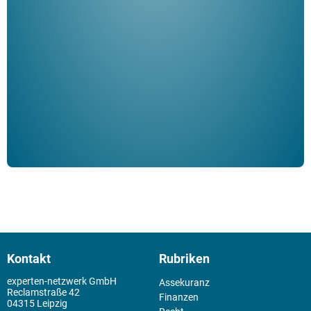
Her
ble
Klau
Schm
der 
Kontakt
Rubriken
experten-netzwerk GmbH
Assekuranz
Reclamstraße 42
Finanzen
04315 Leipzig