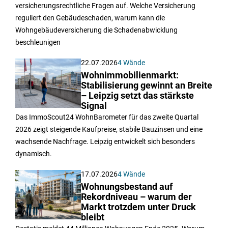
versicherungsrechtliche Fragen auf. Welche Versicherung
reguliert den Gebäudeschaden, warum kann die
Wohngebäudeversicherung die Schadenabwicklung
beschleunigen
22.07.2026
4 Wände
Wohnimmobilienmarkt:
Stabilisierung gewinnt an Breite
– Leipzig setzt das stärkste
Signal
Das ImmoScout24 WohnBarometer für das zweite Quartal
2026 zeigt steigende Kaufpreise, stabile Bauzinsen und eine
wachsende Nachfrage. Leipzig entwickelt sich besonders
dynamisch.
17.07.2026
4 Wände
Wohnungsbestand auf
Rekordniveau – warum der
Markt trotzdem unter Druck
bleibt