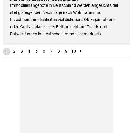
Immobilienangebote in Deutschland werden angesichts der
stetig steigenden Nachfrage nach Wohnraum und
Investitionsmöglichkeiten viel diskutiert. Ob Eigennutzung
oder Kapitalanlage – der Beitrag geht auf Trends und
Entwicklungen im deutschen Immobilienmarkt ein.
11
12
13
14
15
16
17
18
19
20
21
22
23
24
25
26
27
28
29
1
2
3
4
5
6
7
8
9
10
>