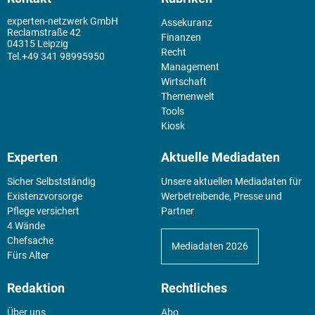
experten-netzwerk GmbH
Assekuranz
Reclamstraße 42
Finanzen
04315 Leipzig
Recht
+49 341 98995950
Management
Wirtschaft
Themenwelt
Tools
Kiosk
Experten
Aktuelle Mediadaten
Sicher Selbstständig
Unsere aktuellen Mediadaten für
Existenz­vorsorge
Werbetreibende, Presse und
Pflege versichert
Partner
4 Wände
Chefsache
Mediadaten 2026
Fürs Alter
Redaktion
Rechtliches
Über uns
Abo