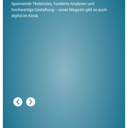
Spannende Titelstories, fundierte Analysen und
hochwertige Gestaltung – unser Magazin gibt es auch
digital im Kiosk.
Ausg
"De
Her
ble