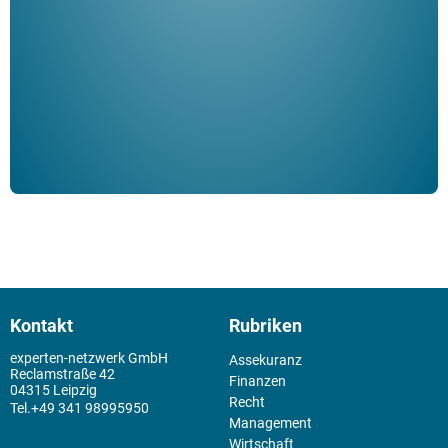
Klau
Schm
der 
Kontakt
Rubriken
experten-netzwerk GmbH
Assekuranz
Reclamstraße 42
Finanzen
04315 Leipzig
Recht
+49 341 98995950
Management
Wirtschaft