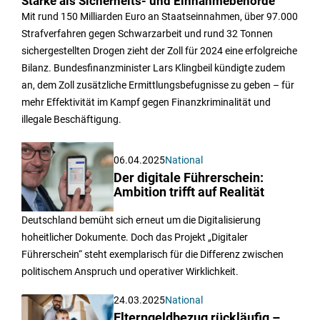
Stärke als Sicherheits- und Einnahmebehörde
Mit rund 150 Milliarden Euro an Staatseinnahmen, über 97.000
Strafverfahren gegen Schwarzarbeit und rund 32 Tonnen
sichergestellten Drogen zieht der Zoll für 2024 eine erfolgreiche
Bilanz. Bundesfinanzminister Lars Klingbeil kündigte zudem
an, dem Zoll zusätzliche Ermittlungsbefugnisse zu geben – für
mehr Effektivität im Kampf gegen Finanzkriminalität und
illegale Beschäftigung.
06.04.2025
National
Der digitale Führerschein:
Ambition trifft auf Realität
Deutschland bemüht sich erneut um die Digitalisierung
hoheitlicher Dokumente. Doch das Projekt „Digitaler
Führerschein“ steht exemplarisch für die Differenz zwischen
politischem Anspruch und operativer Wirklichkeit.
24.03.2025
National
Elterngeldbezug rückläufig –