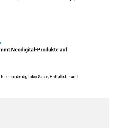
n
immt Neodigital-Produkte auf
olio um die digitalen Sach-, Haftpflicht- und