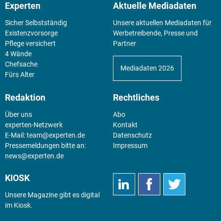
Experten
Aktuelle Mediadaten
Sicher Selbstständig
Unsere aktuellen Mediadaten für
Existenz­vorsorge
Werbetreibende, Presse und
Pflege versichert
Partner
4 Wände
Chefsache
Mediadaten 2026
Fürs Alter
Redaktion
Rechtliches
Über uns
Abo
experten-Netzwerk
Kontakt
E-Mail:
team@experten.de
Datenschutz
Pressemeldungen bitte an:
Impressum
news@experten.de
KIOSK
Unsere Magazine gibt es digital
im
Kiosk
.