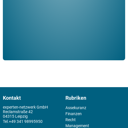
ble
Klau
Schm
der 
Kontakt
Rubriken
experten-netzwerk GmbH
Assekuranz
Reclamstraße 42
Finanzen
04315 Leipzig
Recht
+49 341 98995950
Management