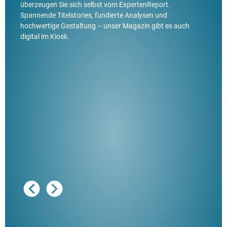
überzeugen Sie sich selbst vom ExpertenReport.
Spannende Titelstories, fundierte Analysen und
hochwertige Gestaltung – unser Magazin gibt es auch
digital im Kiosk.
Ausg
"De
Her