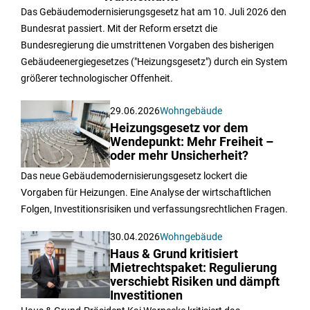
Das Gebäudemodernisierungsgesetz hat am 10. Juli 2026 den
Bundesrat passiert. Mit der Reform ersetzt die
Bundesregierung die umstrittenen Vorgaben des bisherigen
Gebäudeenergiegesetzes ("Heizungsgesetz") durch ein System
größerer technologischer Offenheit.
29.06.2026
Wohngebäude
Heizungsgesetz vor dem
Wendepunkt: Mehr Freiheit –
oder mehr Unsicherheit?
Das neue Gebäudemodernisierungsgesetz lockert die
Vorgaben für Heizungen. Eine Analyse der wirtschaftlichen
Folgen, Investitionsrisiken und verfassungsrechtlichen Fragen.
30.04.2026
Wohngebäude
Haus & Grund kritisiert
Mietrechtspaket: Regulierung
verschiebt Risiken und dämpft
Investitionen