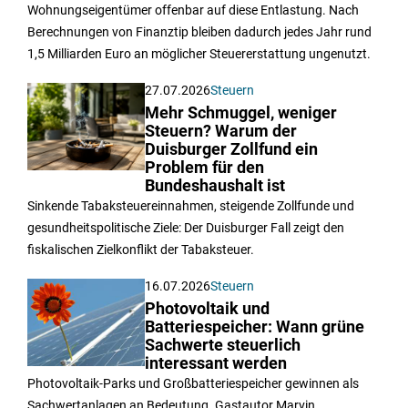
Wohnungseigentümer offenbar auf diese Entlastung. Nach
Berechnungen von Finanztip bleiben dadurch jedes Jahr rund
1,5 Milliarden Euro an möglicher Steuererstattung ungenutzt.
27.07.2026
Steuern
Mehr Schmuggel, weniger
Steuern? Warum der
Duisburger Zollfund ein
Problem für den
Bundeshaushalt ist
Sinkende Tabaksteuereinnahmen, steigende Zollfunde und
gesundheitspolitische Ziele: Der Duisburger Fall zeigt den
fiskalischen Zielkonflikt der Tabaksteuer.
16.07.2026
Steuern
Photovoltaik und
Batteriespeicher: Wann grüne
Sachwerte steuerlich
interessant werden
Photovoltaik-Parks und Großbatteriespeicher gewinnen als
Sachwertanlagen an Bedeutung. Gastautor Marvin