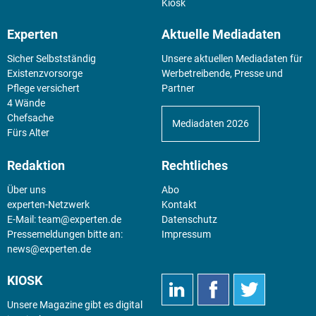
Kiosk
Experten
Aktuelle Mediadaten
Sicher Selbstständig
Unsere aktuellen Mediadaten für
Existenz­vorsorge
Werbetreibende, Presse und
Pflege versichert
Partner
4 Wände
Chefsache
Mediadaten 2026
Fürs Alter
Redaktion
Rechtliches
Über uns
Abo
experten-Netzwerk
Kontakt
E-Mail:
team@experten.de
Datenschutz
Pressemeldungen bitte an:
Impressum
news@experten.de
KIOSK
Unsere Magazine gibt es digital