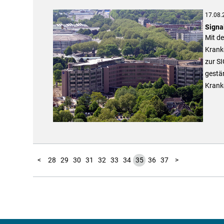
17.08.
Signa
Mit d
Krank
zur S
gestä
Kranke
10
11
12
13
14
15
16
17
18
19
20
21
22
23
24
25
26
27
1
2
3
4
5
6
7
8
9
<
28
29
30
31
32
33
34
35
36
37
>