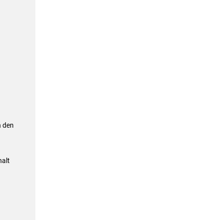
n den
alt