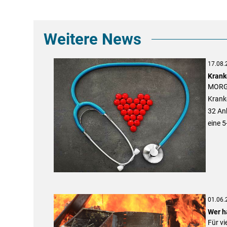
Weitere News
17.08.
Krank
MORGE
Krank
32 Anb
eine 5
01.06.
Wer ha
Für vi