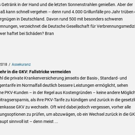
 Getränk in der Hand und die letzten Sonnenstrahlen genießen. Aber der
paß kann schnell vergehen – denn rund 4.000 Grillunfälle pro Jahr trüben
vergnügen in Deutschland. Davon rund 500 mit besonders schweren
ennungen, verzeichnet die Deutsche Gesellschaft für Verbrennungsmedizi
wer haftet bei Schäden? Bran
2018
Assekuranz
ehr in die GKV: Fallstricke vermeiden
 die private Krankenversicherung jenseits der Basis-, Standard- und
entarife im Normalfall deutlich bessere Leistungen ermöglicht, sehen
e PKV-Kunden – in der Regel aus Kostengründen – keine andere Möglich
itragsersparnis, als ihre PKV-Tarife zu kündigen und zurück in die gesetzl
nkasse GKV zu wechseln. Oft wird dabei jedoch vergessen, vorher alle
ungsoptionen zu prüfen, um abzuwägen, ob ein Wechsel zurück in die G
upt sinnvoll ist – denn meist ...