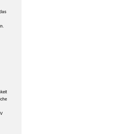
 das
n.
keit
iche
KV