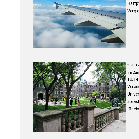
Haftpf
Vergle
25.08.
Im Au
10.14
Verei
Univer
sprac
für ei