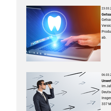
23.03.
Getsa
Getsaf
Versi
Produk
ab.
06.03.
Unwet
Im Jah
Deuts
Insges
337 Mi