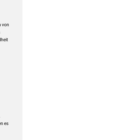
n von
s
heit
.
en es