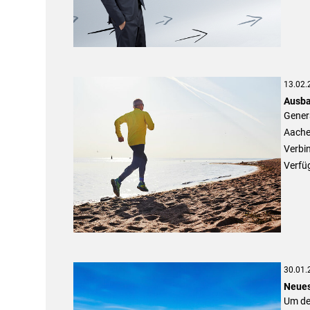
13.02.
Ausba
Genera
Aache
Verbi
Verfü
30.01.
Neues
Um den