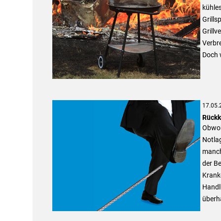
kühles
Grills
Grill
Verbr
Doch 
17.05.
Rückk
Obwohl
Notlag
manch
der Be
Kranke
Handl
überha